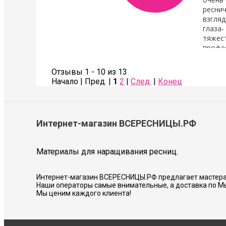
реснич
взгляд
глаза-
тяжест
профе
Также сделала коррекцию бровей- оче
Советую всем!
Отзывы 1 - 10 из 13
Начало | Пред. |
1
2
|
След.
|
Конец
Соколова Галина
Интернет-магазин ВСЕРЕСНИЦЫ.РФ
Материалы для наращивания ресниц.
Интернет-магазин ВСЕРЕСНИЦЫ.РФ предлагает мастера
Наши операторы самые внимательные, а доставка по М
Мы ценим каждого клиента!