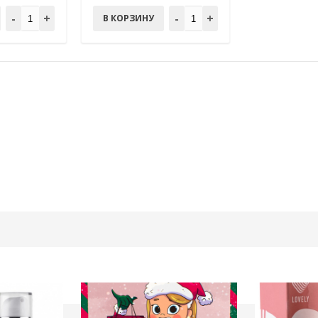
-
+
-
+
В КОРЗИНУ