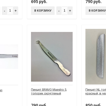
695 руб.
790 руб.
-
+
-
+
В КОРЗИНУ
В КОРЗИНУ
Пинцет BRAVO Maestro 5,
Пинцет NL то
ип
топорик скругленый
красный, в че
790 руб.
850 руб.