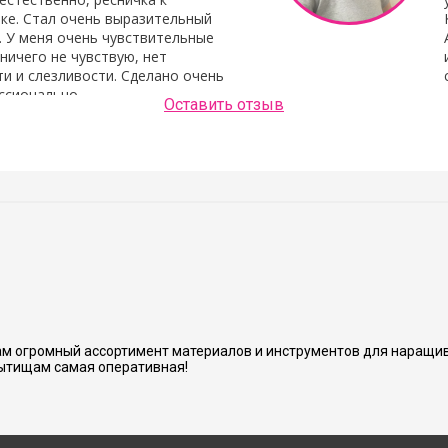
ке. Стал очень выразительный
. У меня очень чувствительные
 ничего не чувствую, нет
и и слезливости. Сделано очень
ссионально.
Оставить отзыв
Людмила Шашок
нь аккуратно и хорошо сделано.
м огромный ассортимент материалов и инструментов для наращив
ытищам самая оперативная!