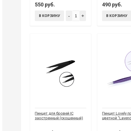
550 руб.
490 руб.
-
+
В КОРЗИНУ
В КОРЗИНУ
Пинцет для бровей IC
Пинцет Lovely 
заостренный (скошенный)
цветной "Lavend