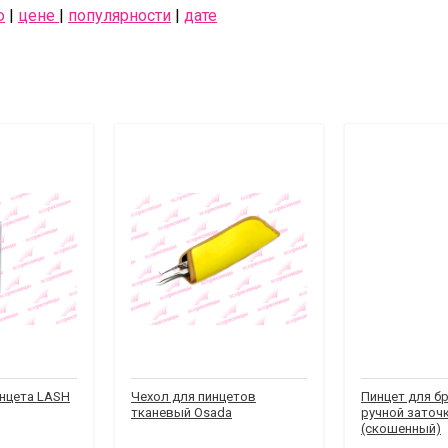
ю
|
цене
|
популярности
|
дате
инцета LASH
Чехол для пинцетов
Пинцет для бр
тканевый Osada
ручной заточ
(скошенный)