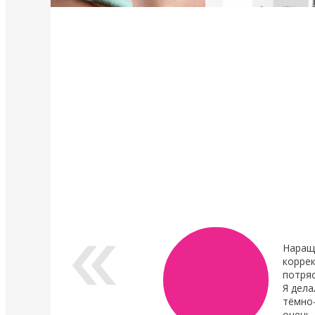
4 Мая 2022
4 Мая 2022
У нас появились валики и патчи Кати
Уход в составе лами
Виноградовой
ресниц "Vitamin Lash 
Lamination" 15 мл
Силиконовые валики многоразового
использования для процедуры
Преимущества нового
ламинирования ресниц,
восстановления.
анатомичные.
В линейке...
Показать все новости
Наращ
коррек
потря
Я дела
тёмно
очень 