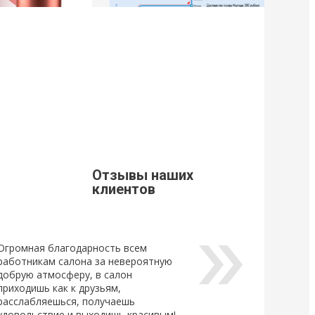
9
21 Марта 2019
щивания ресниц
Стоимость доставки из г. Мытищи.
Уважаемые клиенты, просим Вас
ознакомится с расценками доставки
щивания ресниц
по г. Мытищи.
новый
ный клей для
Отзывы наших
Lovely, который...
клиентов
Огромная благодарность всем
работникам салона за невероятную
добрую атмосферу, в салон
приходишь как к друзьям,
расслабляешься, получаешь
удовольствие и выходишь красивым!