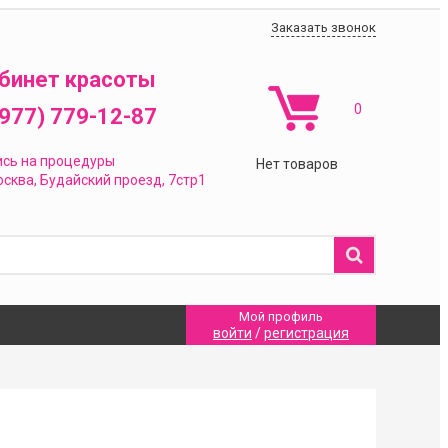
Заказать звонок
бинет красоты
0
(977) 779-12-87
ись на процедуры
Нет товаров
сква,
Будайский проезд, 7стр1
Мой профиль
войти
/
регистрация