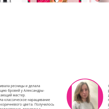
23 Декабря 2021
8 Октября 201
нирования
С наступающим Новым годом
Клей для нара
Botox My
"Focus"
Клей для нара
«Focus»
– это 
 Итальянского
профессиональ
наращивания от 
ивала ресницы и делала
цию бровей у Александры-
сающий мастер.
ла классическое наращивание
-коричневого цвета. Получилось
естественно, ресничка к