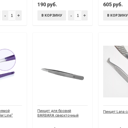
190 руб.
605 руб.
-
+
-
+
В КОРЗИНУ
В КОРЗИНУ
прямой
Пинцет для бровей
Пинцет Lana 
er Line"
BARBARA сверхточный