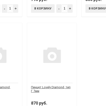
-
+
-
+
В КОРЗИНУ
В КОРЗИНУ
iamond,
Пинцет Lovely Diamond, тип
Г 7мм
870 руб.