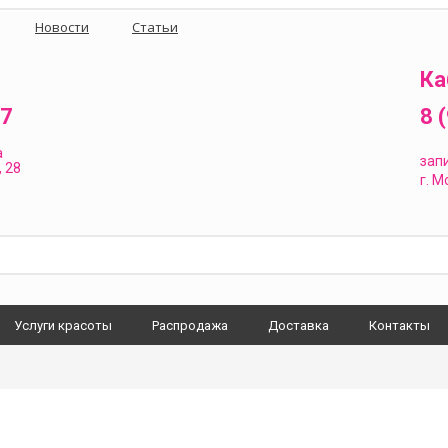
Новости
Статьи
Ка
87
8 
а
зап
 28
г.
Мо
Услуги красоты
Распродажа
Доставка
Контакты