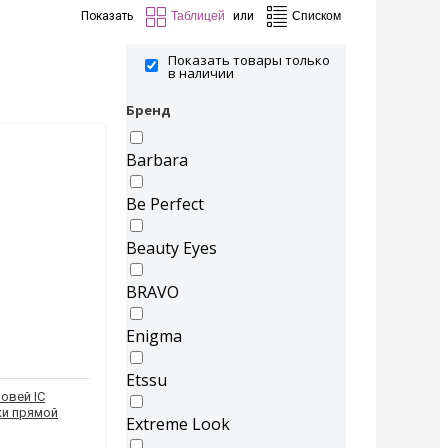
Показать
или
Показать товары только
в наличии
Бренд
Barbara
Be Perfect
Beauty Eyes
BRAVO
Enigma
Etssu
овей IC
ки прямой
Extreme Look