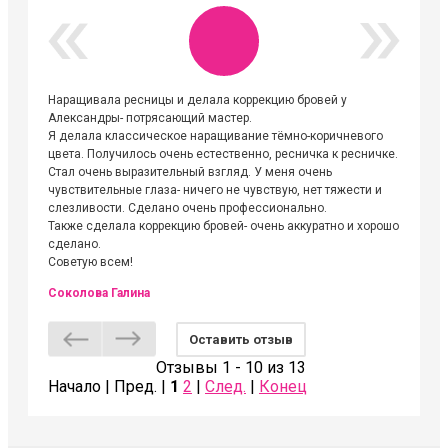
Наращивала ресницы и делала коррекцию бровей у
Огромна
Александры- потрясающий мастер.
невероя
Я делала классическое наращивание тёмно-коричневого
друзьям
цвета. Получилось очень естественно, ресничка к ресничке.
выходиш
Стал очень выразительный взгляд. У меня очень
Алёне, 
чувствительные глаза- ничего не чувствую, нет тяжести и
атмосфе
слезливости. Сделано очень профессионально.
Людмил
Также сделала коррекцию бровей- очень аккуратно и хорошо
сделано.
Советую всем!
Соколова Галина
Оставить отзыв
Отзывы 1 - 10 из 13
Начало | Пред. |
1
2
|
След.
|
Конец