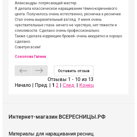
Александры- потрясающий мастер.
невероя
Я делала классическое наращивание тёмно-коричневого
друзьям
цвета. Получилось очень естественно, ресничка к ресничке.
выходиш
Стал очень выразительный взгляд. У меня очень
Алёне, 
чувствительные глаза- ничего не чувствую, нет тяжести и
атмосфе
слезливости. Сделано очень профессионально.
Людмил
Также сделала коррекцию бровей- очень аккуратно и хорошо
сделано.
Советую всем!
Соколова Галина
Оставить отзыв
Отзывы 1 - 10 из 13
Начало | Пред. |
1
2
|
След.
|
Конец
Интернет-магазин ВСЕРЕСНИЦЫ.РФ
Материалы для наращивания ресниц.