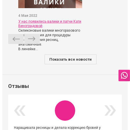
4 Мая 2022
У нас появились валики и патчи Кати
Виноградовой
Силиконовые валики многоразового
использования для процедуры
ламинирования ресниц,
анатомичные.
В линейке...
Показать все новости
Отзывы
Наращивала ресницы и делала коррекцию бровей у
Огромна