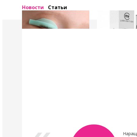
Новости
Статьи
4 Мая 2022
4 Мая 2022
У нас появились валики и патчи Кати
Уход в составе лами
Виноградовой
ресниц "Vitamin Lash 
Lamination" 15 мл
Силиконовые валики многоразового
использования для процедуры
Преимущества нового
ламинирования ресниц,
восстановления.
анатомичные.
В линейке...
Показать все новости
Наращ