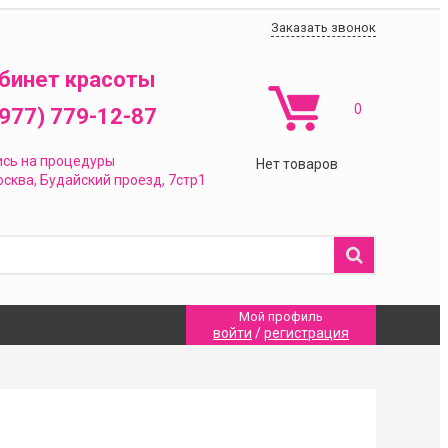
Заказать звонок
бинет красоты
0
(977) 779-12-87
ись на процедуры
Нет товаров
сква,
Будайский проезд, 7стр1
Мой профиль
войти
/
регистрация