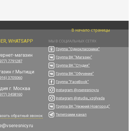
В начало страницы
BER, WHATSAPP
МЫ В СОЦИАЛЬНЫХ СЕТЯХ
Группа "Одноклассники"
тернет-магазин
Группа ВК "Магазин"
(977) 7791287
Группа ВК "Студия"
газин г.Мытищи
Группа ВК "Обучение"
(916) 3705060
Группа "FaceBook"
удия г. Москва
Instagram @vseresnicy.ru
(977) 3458160
Instagram @studia_vzglyada
Группа ВК "Нижний Новгород"
Телеграмм канал
азать обратный звонок
e@vseresnicy.ru