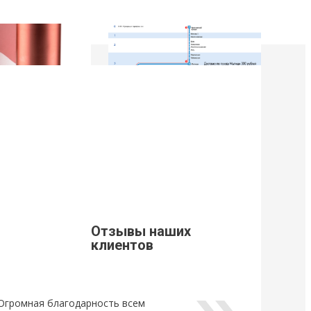
9
21 Марта 2019
щивания ресниц
Стоимость доставки из г. Мытищи.
Уважаемые клиенты, просим Вас
ознакомится с расценками доставки
щивания ресниц
по г. Мытищи.
новый
ный клей для
Отзывы наших
Lovely, который...
клиентов
Огромная благодарность всем