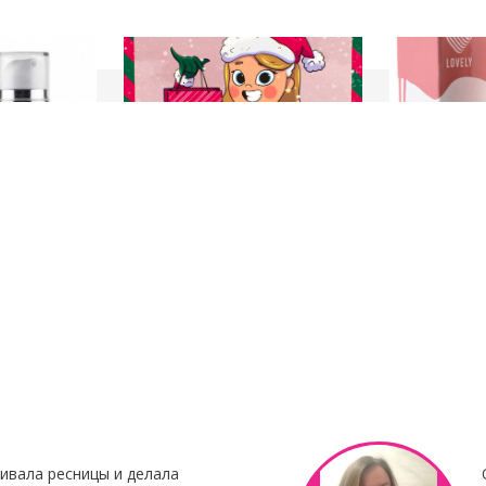
23 Декабря 2021
8 Октября 201
нирования
С наступающим Новым годом
Клей для нара
Botox My
"Focus"
Клей для нара
«Focus»
– это 
 Итальянского
профессиональ
наращивания от 
ивала ресницы и делала