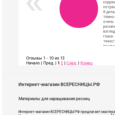
коррек
потря
Я дела
тёмно
очень 
реснич
взгляд
глаза-
тяжест
профе
Также сделала коррекцию бровей- оче
Советую всем!
Отзывы 1 - 10 из 13
Начало | Пред. |
1
2
|
След.
|
Конец
Соколова Галина
Интернет-магазин ВСЕРЕСНИЦЫ.РФ
Материалы для наращивания ресниц.
Интернет-магазин ВСЕРЕСНИЦЫ.РФ предлагает мастера