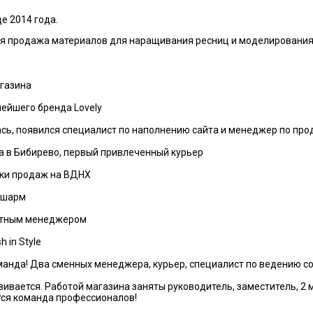
е 2014 года.
ая продажа материалов для наращивания ресниц и моделирования
агазина
нейшего бренда Lovely
ась, появился специалист по наполнению сайта и менеджер по пр
за в Бибирево, первый привлеченный курьер
чки продаж на ВДНХ
ершарм
татным менеджером
 in Style
манда! Два сменных менеджера, курьер, специалист по ведению соц
звивается. Работой магазина заняты руководитель, заместитель, 2 
тся команда профессионалов!