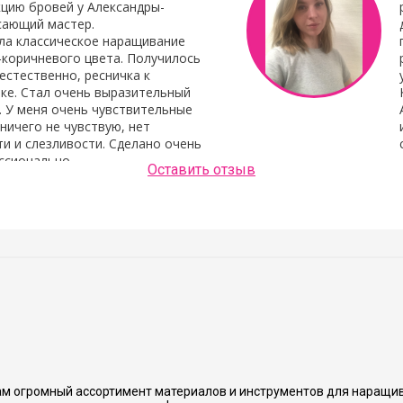
цию бровей у Александры-
сающий мастер.
ла классическое наращивание
-коричневого цвета. Получилось
естественно, ресничка к
ке. Стал очень выразительный
. У меня очень чувствительные
 ничего не чувствую, нет
и и слезливости. Сделано очень
ссионально.
Оставить отзыв
Людмила Шашок
нь аккуратно и хорошо сделано.
м огромный ассортимент материалов и инструментов для наращив