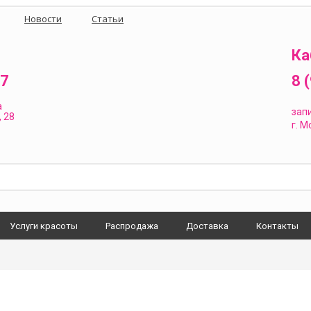
Новости
Статьи
Ка
87
8 
а
зап
 28
г.
Мо
Услуги красоты
Распродажа
Доставка
Контакты