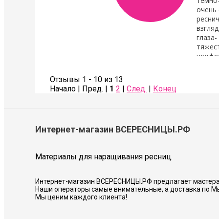
тёмно
очень 
реснич
взгляд
глаза-
тяжест
профе
Также сделала коррекцию бровей- оче
Советую всем!
Отзывы 1 - 10 из 13
Начало | Пред. |
1
2
|
След.
|
Конец
Соколова Галина
Интернет-магазин ВСЕРЕСНИЦЫ.РФ
Материалы для наращивания ресниц.
Интернет-магазин ВСЕРЕСНИЦЫ.РФ предлагает мастера
Наши операторы самые внимательные, а доставка по М
Мы ценим каждого клиента!