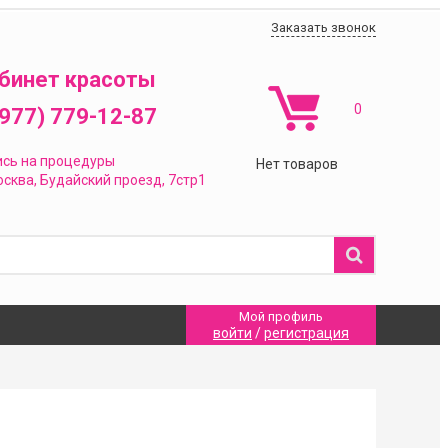
Заказать звонок
бинет красоты
0
(977) 779-12-87
ись на процедуры
Нет товаров
сква,
Будайский проезд, 7стр1
Мой профиль
войти
/
регистрация