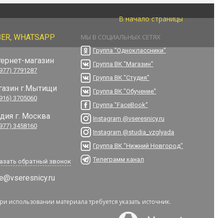
В начало страницы
BER, WHATSAPP
МЫ В СОЦИАЛЬНЫХ СЕТЯХ
Группа "Одноклассники"
тернет-магазин
Группа ВК "Магазин"
(977) 7791287
Группа ВК "Студия"
газин г.Мытищи
Группа ВК "Обучение"
(916) 3705060
Группа "FaceBook"
удия г. Москва
Instagram @vseresnicy.ru
(977) 3458160
Instagram @studia_vzglyada
Группа ВК "Нижний Новгород"
Телеграмм канал
азать обратный звонок
e@vseresnicy.ru
При использовании материала требуется указать источник.