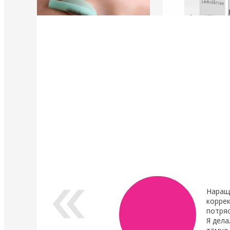
4 Мая 2022
4 Мая 2022
У нас появились валики и патчи Кати
Уход в составе лами
Виноградовой
ресниц "Vitamin Lash 
Lamination" 15 мл
Силиконовые валики многоразового
использования для процедуры
Преимущества нового
ламинирования ресниц,
восстановления.
анатомичные.
В линейке...
Показать все новости
Наращ
коррек
потря
Я дела