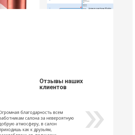
9
21 Марта 2019
щивания ресниц
Стоимость доставки из г. Мытищи.
Уважаемые клиенты, просим Вас
ознакомится с расценками доставки
щивания ресниц
по г. Мытищи.
новый
ный клей для
Отзывы наших
Lovely, который...
клиентов
Огромная благодарность всем
работникам салона за невероятную
добрую атмосферу, в салон
приходишь как к друзьям,