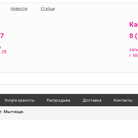
Новости
Статьи
Ка
87
8 
а
зап
 28
г.
Мо
Услуги красоты
Распродажа
Доставка
Контакты
г. Мытищи.