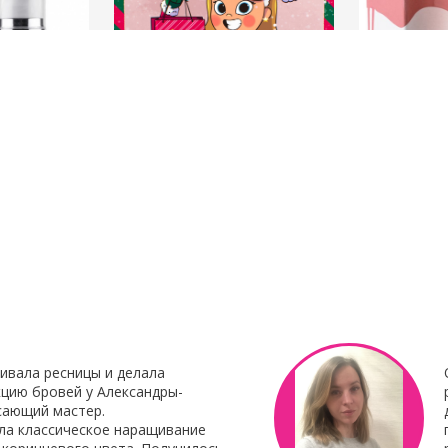
23 Декабря 2021
8 Октября 201
нирования
С наступающим Новым годом
Клей для нара
Botox My
"Focus"
Клей для нара
«Focus»
– это 
 Итальянского
профессиональ
наращивания от 
ивала ресницы и делала
цию бровей у Александры-
сающий мастер.
ла классическое наращивание