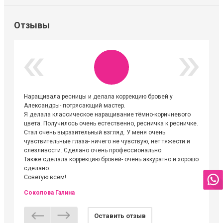
Отзывы
Наращивала ресницы и делала коррекцию бровей у
Огромна
Александры- потрясающий мастер.
невероя
Я делала классическое наращивание тёмно-коричневого
друзьям
цвета. Получилось очень естественно, ресничка к ресничке.
выходиш
Стал очень выразительный взгляд. У меня очень
Алёне, 
чувствительные глаза- ничего не чувствую, нет тяжести и
атмосфе
слезливости. Сделано очень профессионально.
Людмил
Также сделала коррекцию бровей- очень аккуратно и хорошо
сделано.
Советую всем!
Соколова Галина
Оставить отзыв