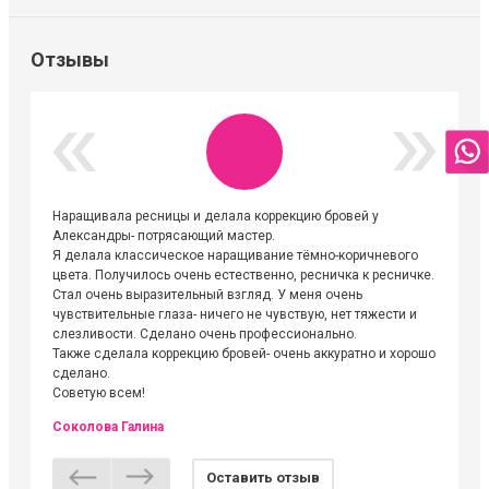
Отзывы
Наращивала ресницы и делала коррекцию бровей у
Огромна
Александры- потрясающий мастер.
невероя
Я делала классическое наращивание тёмно-коричневого
друзьям
цвета. Получилось очень естественно, ресничка к ресничке.
выходиш
Стал очень выразительный взгляд. У меня очень
Алёне, 
чувствительные глаза- ничего не чувствую, нет тяжести и
атмосфе
слезливости. Сделано очень профессионально.
Людмил
Также сделала коррекцию бровей- очень аккуратно и хорошо
сделано.
Советую всем!
Соколова Галина
Оставить отзыв