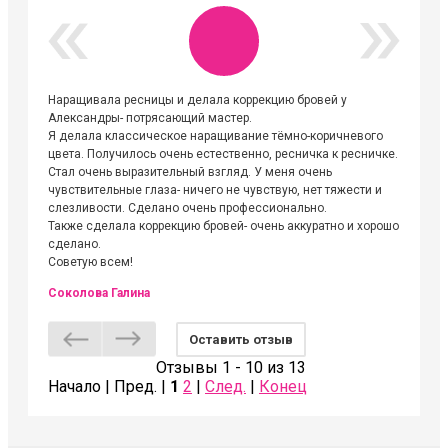
Наращивала ресницы и делала коррекцию бровей у
Огромна
Александры- потрясающий мастер.
невероя
Я делала классическое наращивание тёмно-коричневого
друзьям
цвета. Получилось очень естественно, ресничка к ресничке.
выходиш
Стал очень выразительный взгляд. У меня очень
Алёне, 
чувствительные глаза- ничего не чувствую, нет тяжести и
атмосфе
слезливости. Сделано очень профессионально.
Людмил
Также сделала коррекцию бровей- очень аккуратно и хорошо
сделано.
Советую всем!
Соколова Галина
Оставить отзыв
Отзывы 1 - 10 из 13
Начало | Пред. |
1
2
|
След.
|
Конец