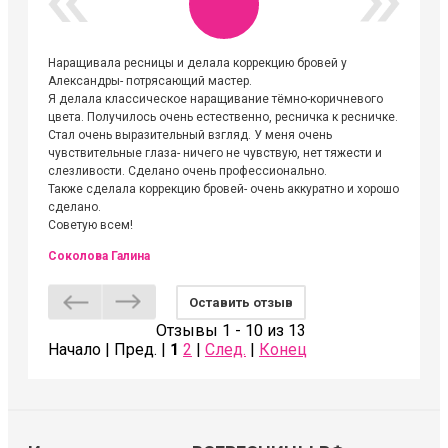
Наращивала ресницы и делала коррекцию бровей у
Огромна
Александры- потрясающий мастер.
невероя
Я делала классическое наращивание тёмно-коричневого
друзьям
цвета. Получилось очень естественно, ресничка к ресничке.
выходиш
Стал очень выразительный взгляд. У меня очень
Алёне, 
чувствительные глаза- ничего не чувствую, нет тяжести и
атмосфе
слезливости. Сделано очень профессионально.
Людмил
Также сделала коррекцию бровей- очень аккуратно и хорошо
сделано.
Советую всем!
Соколова Галина
Оставить отзыв
Отзывы 1 - 10 из 13
Начало | Пред. |
1
2
|
След.
|
Конец