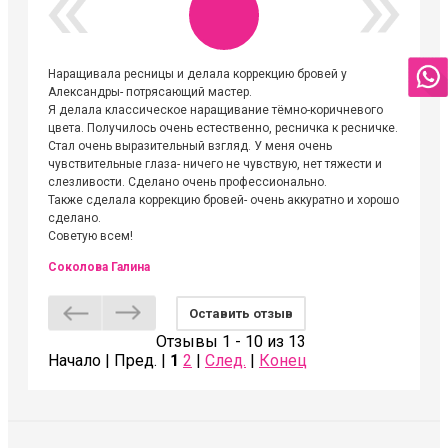
Наращивала ресницы и делала коррекцию бровей у
Огромна
Александры- потрясающий мастер.
невероя
Я делала классическое наращивание тёмно-коричневого
друзьям
цвета. Получилось очень естественно, ресничка к ресничке.
выходиш
Стал очень выразительный взгляд. У меня очень
Алёне, 
чувствительные глаза- ничего не чувствую, нет тяжести и
атмосфе
слезливости. Сделано очень профессионально.
Людмил
Также сделала коррекцию бровей- очень аккуратно и хорошо
сделано.
Советую всем!
Соколова Галина
Оставить отзыв
Отзывы 1 - 10 из 13
Начало | Пред. |
1
2
|
След.
|
Конец