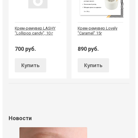
Крем-ремувер LASHY
Крем-ремувер Lovely
"Lollipop candy", 10 г
"Caramel" 15г
700 руб.
890 руб.
Купить
Купить
Новости