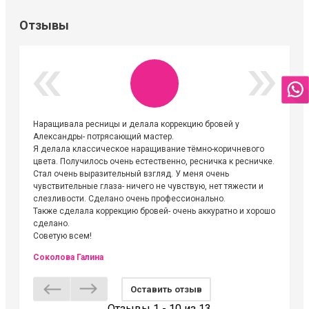
Отзывы
Наращивала ресницы и делала коррекцию бровей у
Огромна
Александры- потрясающий мастер.
невероя
Я делала классическое наращивание тёмно-коричневого
друзьям
цвета. Получилось очень естественно, ресничка к ресничке.
выходиш
Стал очень выразительный взгляд. У меня очень
Алёне, 
чувствительные глаза- ничего не чувствую, нет тяжести и
атмосфе
слезливости. Сделано очень профессионально.
Людмил
Также сделала коррекцию бровей- очень аккуратно и хорошо
сделано.
Советую всем!
Соколова Галина
Оставить отзыв
Отзывы 1 - 10 из 13