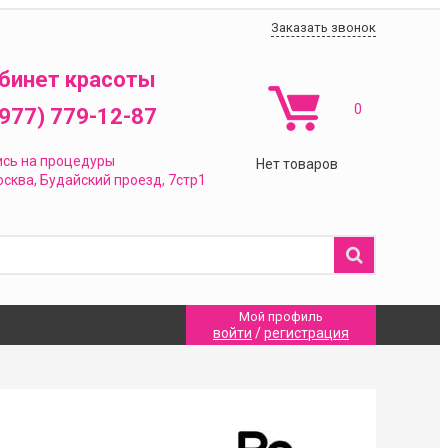
Заказать звонок
бинет красоты
0
(977) 779-12-87
ись на процедуры
Нет товаров
сква,
Будайский проезд, 7стр1
Мой профиль
войти
/
регистрация