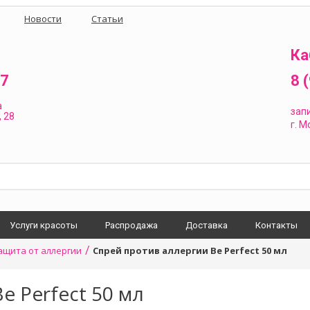
Новости
Статьи
Ка
87
8 
а
зап
 28
г.
Мо
Услуги красоты
Распродажа
Доставка
Контакты
/
ащита от аллергии
Спрей против аллергии Be Perfect 50 мл
e Perfect 50 мл