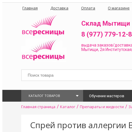
Главная
Доставка
Оплата
О магазине
Склад Мытищи
8 (977) 779-12-
выдача заказов/доставк
Мытищи, 2я Институтская,
КАТАЛОГ ТОВАРОВ
Обучение мастеров
/
/
/
Главная страница
Каталог
Препараты и жидкости
З
Спрей против аллергии B