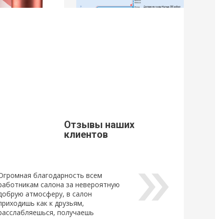
9
21 Марта 2019
щивания ресниц
Стоимость доставки из г. Мытищи.
Уважаемые клиенты, просим Вас
ознакомится с расценками доставки
щивания ресниц
по г. Мытищи.
новый
ный клей для
Отзывы наших
Lovely, который...
клиентов
Огромная благодарность всем
работникам салона за невероятную
добрую атмосферу, в салон
приходишь как к друзьям,
расслабляешься, получаешь