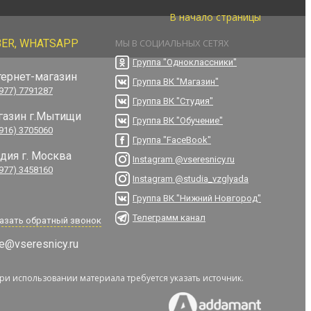
В начало страницы
BER, WHATSAPP
МЫ В СОЦИАЛЬНЫХ СЕТЯХ
Группа "Одноклассники"
тернет-магазин
Группа ВК "Магазин"
(977) 7791287
Группа ВК "Студия"
газин г.Мытищи
Группа ВК "Обучение"
(916) 3705060
Группа "FaceBook"
удия г. Москва
Instagram @vseresnicy.ru
(977) 3458160
Instagram @studia_vzglyada
Группа ВК "Нижний Новгород"
Телеграмм канал
азать обратный звонок
e@vseresnicy.ru
При использовании материала требуется указать источник.