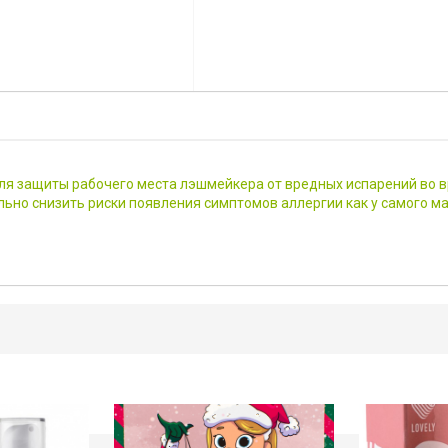
 для защиты рабочего места лэшмейкера от вредных испарений во
ьно снизить риски появления симптомов аллергии как у самого маст