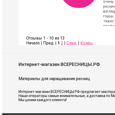
очень 
реснич
взгляд
глаза-
тяжест
профе
Также сделала коррекцию бровей- оче
Советую всем!
Отзывы 1 - 10 из 13
Начало | Пред. |
1
2
|
След.
|
Конец
Соколова Галина
Интернет-магазин ВСЕРЕСНИЦЫ.РФ
Материалы для наращивания ресниц.
Интернет-магазин ВСЕРЕСНИЦЫ.РФ предлагает мастера
Наши операторы самые внимательные, а доставка по М
Мы ценим каждого клиента!