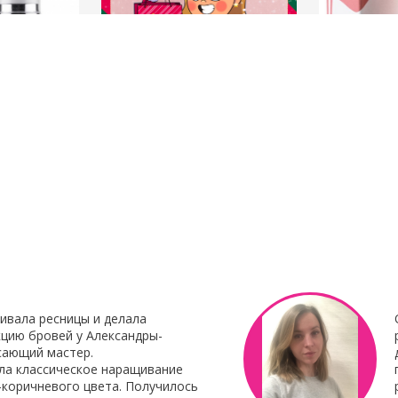
23 Декабря 2021
8 Октября 201
нирования
С наступающим Новым годом
Клей для нара
Botox My
"Focus"
Клей для нара
«Focus»
– это 
 Итальянского
профессиональ
наращивания от 
ивала ресницы и делала
цию бровей у Александры-
сающий мастер.
ла классическое наращивание
-коричневого цвета. Получилось