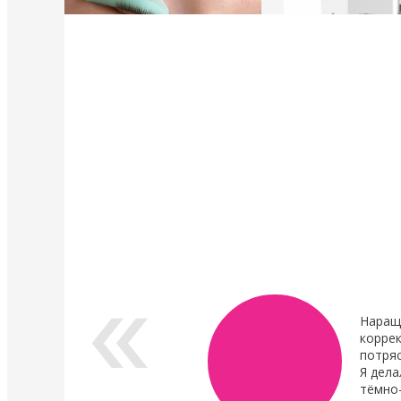
4 Мая 2022
4 Мая 2022
У нас появились валики и патчи Кати
Уход в составе лами
Виноградовой
ресниц "Vitamin Lash 
Lamination" 15 мл
Силиконовые валики многоразового
использования для процедуры
Преимущества нового
ламинирования ресниц,
восстановления.
анатомичные.
В линейке...
Показать все новости
Наращ
коррек
потря
Я дела
тёмно