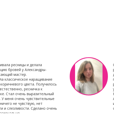
23 Декабря 2021
8 Октября 201
нирования
С наступающим Новым годом
Клей для нара
Botox My
"Focus"
Клей для нара
«Focus»
– это 
 Итальянского
профессиональ
наращивания от 
ивала ресницы и делала
цию бровей у Александры-
сающий мастер.
ла классическое наращивание
-коричневого цвета. Получилось
естественно, ресничка к
ке. Стал очень выразительный
. У меня очень чувствительные
 ничего не чувствую, нет
и и слезливости. Сделано очень
ссионально.