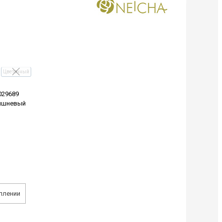
Цветочный
029689
ишневый
плении