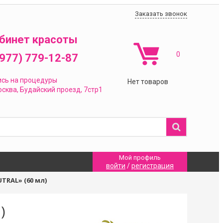
Заказать звонок
бинет красоты
0
(977) 779-12-87
ись на процедуры
Нет товаров
сква,
Будайский проезд, 7стр1
Мой профиль
войти
/
регистрация
TRAL» (60 мл)
)