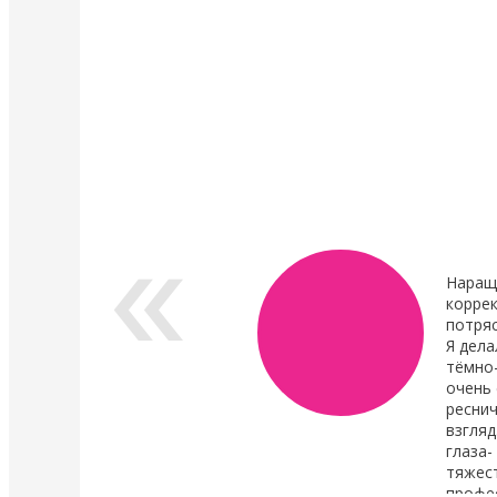
4 Мая 2022
4 Мая 2022
У нас появились валики и патчи Кати
Уход в составе лами
Виноградовой
ресниц "Vitamin Lash 
Lamination" 15 мл
Силиконовые валики многоразового
использования для процедуры
Преимущества нового
ламинирования ресниц,
восстановления.
анатомичные.
В линейке...
Показать все новости
Наращ
коррек
потря
Я дела
тёмно
очень 
реснич
взгляд
глаза-
тяжест
профе