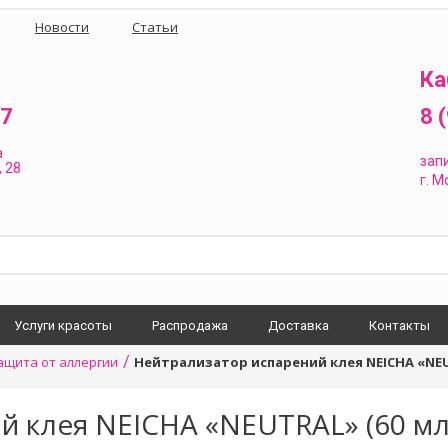
Новости
Статьи
Ка
87
8 
а
зап
 28
г.
Мо
Услуги красоты
Распродажа
Доставка
Контакты
/
ащита от аллергии
Нейтрализатор испарений клея NEICHA «NEU
й клея NEICHA «NEUTRAL» (60 мл