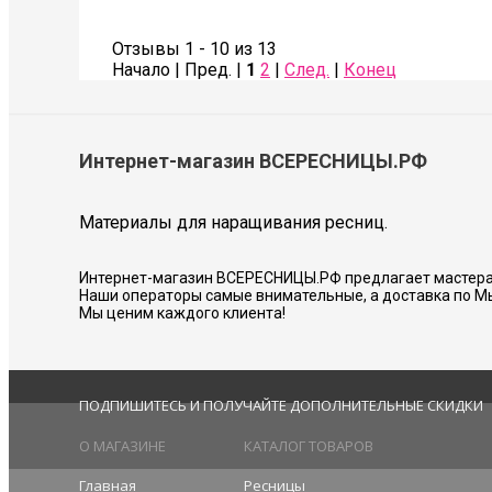
Также сделала коррекцию бровей- оче
Советую всем!
Отзывы 1 - 10 из 13
Начало | Пред. |
1
2
|
След.
|
Конец
Соколова Галина
Интернет-магазин ВСЕРЕСНИЦЫ.РФ
Материалы для наращивания ресниц.
Интернет-магазин ВСЕРЕСНИЦЫ.РФ предлагает мастера
Наши операторы самые внимательные, а доставка по М
Мы ценим каждого клиента!
ПОДПИШИТЕСЬ И ПОЛУЧАЙТЕ ДОПОЛНИТЕЛЬНЫЕ СКИДКИ
О МАГАЗИНЕ
КАТАЛОГ ТОВАРОВ
Главная
Ресницы