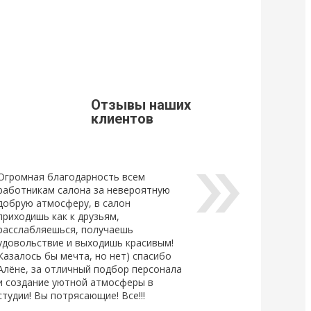
9
21 Марта 2019
щивания ресниц
Стоимость доставки из г. Мытищи.
Уважаемые клиенты, просим Вас
ознакомится с расценками доставки
щивания ресниц
по г. Мытищи.
новый
ный клей для
Отзывы наших
Lovely, который...
клиентов
Огромная благодарность всем
работникам салона за невероятную
добрую атмосферу, в салон
приходишь как к друзьям,
расслабляешься, получаешь
удовольствие и выходишь красивым!
Казалось бы мечта, но нет) спасибо
Алёне, за отличный подбор персонала
и создание уютной атмосферы в
студии! Вы потрясающие! Все!!!