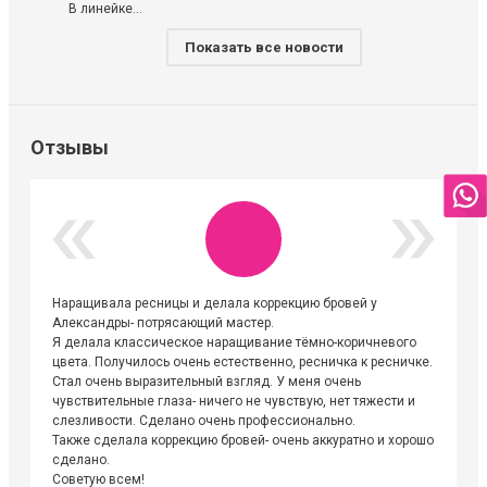
В линейке...
Показать все новости
Отзывы
Наращивала ресницы и делала коррекцию бровей у
Огромна
Александры- потрясающий мастер.
невероя
Я делала классическое наращивание тёмно-коричневого
друзьям
цвета. Получилось очень естественно, ресничка к ресничке.
выходиш
Стал очень выразительный взгляд. У меня очень
Алёне, 
чувствительные глаза- ничего не чувствую, нет тяжести и
атмосфе
слезливости. Сделано очень профессионально.
Людмил
Также сделала коррекцию бровей- очень аккуратно и хорошо
сделано.
Советую всем!