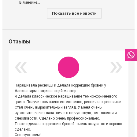
В линейке...
Показать все новости
Отзывы
Наращивала ресницы и делала коррекцию бровей у
Огромна
Александры- потрясающий мастер.
невероя
Я делала классическое наращивание тёмно-коричневого
друзьям
цвета. Получилось очень естественно, ресничка к ресничке.
выходиш
Стал очень выразительный взгляд. У меня очень
Алёне, 
чувствительные глаза- ничего не чувствую, нет тяжести и
атмосфе
слезливости. Сделано очень профессионально.
Людмил
Также сделала коррекцию бровей- очень аккуратно и хорошо
сделано.
Советую всем!