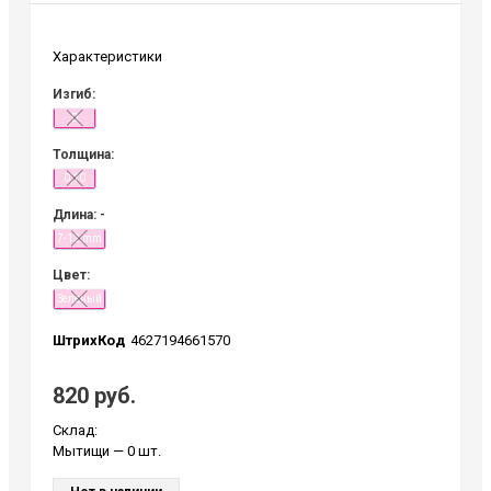
Характеристики
Изгиб:
D
Толщина:
0,10
Длина: -
7-12 mm
Цвет:
Зеленый
ШтрихКод
4627194661570
820 руб.
Склад:
Мытищи
— 0 шт.