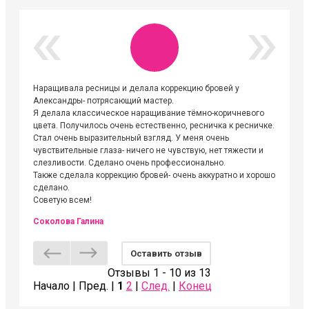
Наращивала ресницы и делала коррекцию бровей у
Огромна
Александры- потрясающий мастер.
невероя
Я делала классическое наращивание тёмно-коричневого
друзьям
цвета. Получилось очень естественно, ресничка к ресничке.
выходиш
Стал очень выразительный взгляд. У меня очень
Алёне, 
чувствительные глаза- ничего не чувствую, нет тяжести и
атмосфе
слезливости. Сделано очень профессионально.
Людмил
Также сделала коррекцию бровей- очень аккуратно и хорошо
сделано.
Советую всем!
Соколова Галина
Оставить отзыв
Отзывы 1 - 10 из 13
Начало | Пред. |
1
2
|
След.
|
Конец