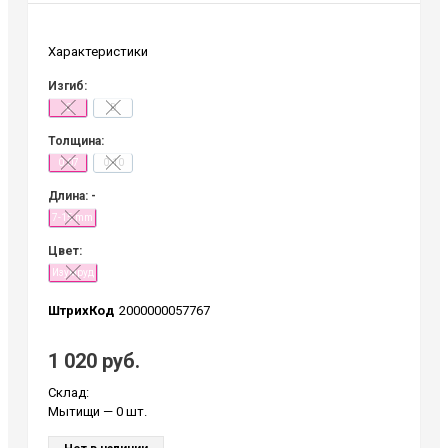
Характеристики
Изгиб:
C
D
Толщина:
0.07
0.10
Длина: -
7-15 mm
Цвет:
Изумруд
ШтрихКод
2000000057767
1 020 руб.
Склад:
Мытищи
— 0 шт.