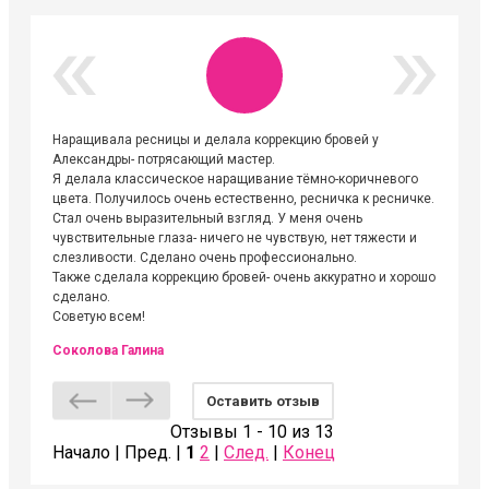
Наращивала ресницы и делала коррекцию бровей у
Огромна
Александры- потрясающий мастер.
невероя
Я делала классическое наращивание тёмно-коричневого
друзьям
цвета. Получилось очень естественно, ресничка к ресничке.
выходиш
Стал очень выразительный взгляд. У меня очень
Алёне, 
чувствительные глаза- ничего не чувствую, нет тяжести и
атмосфе
слезливости. Сделано очень профессионально.
Людмил
Также сделала коррекцию бровей- очень аккуратно и хорошо
сделано.
Советую всем!
Соколова Галина
Оставить отзыв
Отзывы 1 - 10 из 13
Начало | Пред. |
1
2
|
След.
|
Конец