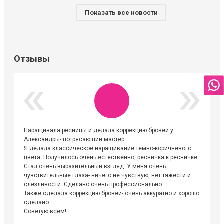
Показать все новости
Отзывы
Наращивала ресницы и делала коррекцию бровей у
Огромна
Александры- потрясающий мастер.
невероя
Я делала классическое наращивание тёмно-коричневого
друзьям
цвета. Получилось очень естественно, ресничка к ресничке.
выходиш
Стал очень выразительный взгляд. У меня очень
Алёне, 
чувствительные глаза- ничего не чувствую, нет тяжести и
атмосфе
слезливости. Сделано очень профессионально.
Людмил
Также сделала коррекцию бровей- очень аккуратно и хорошо
сделано.
Советую всем!