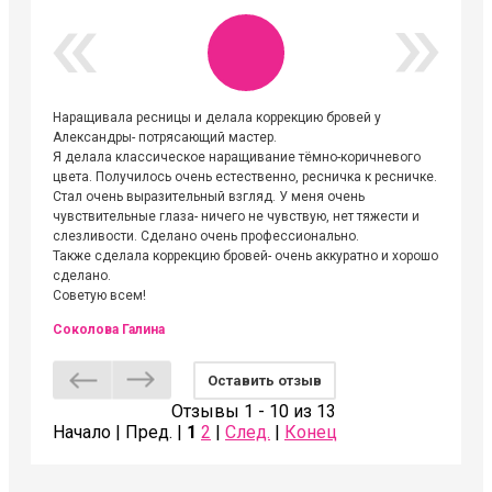
Наращивала ресницы и делала коррекцию бровей у
Огромна
Александры- потрясающий мастер.
невероя
Я делала классическое наращивание тёмно-коричневого
друзьям
цвета. Получилось очень естественно, ресничка к ресничке.
выходиш
Стал очень выразительный взгляд. У меня очень
Алёне, 
чувствительные глаза- ничего не чувствую, нет тяжести и
атмосфе
слезливости. Сделано очень профессионально.
Людмил
Также сделала коррекцию бровей- очень аккуратно и хорошо
сделано.
Советую всем!
Соколова Галина
Оставить отзыв
Отзывы 1 - 10 из 13
Начало | Пред. |
1
2
|
След.
|
Конец