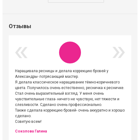
Отзывы
Наращивала ресницы и делала коррекцию бровей у
Огромна
Александры- потрясающий мастер.
невероя
Я делала классическое наращивание тёмно-коричневого
друзьям
цвета. Получилось очень естественно, ресничка к ресничке.
выходиш
Стал очень выразительный взгляд. У меня очень
Алёне, 
чувствительные глаза- ничего не чувствую, нет тяжести и
атмосфе
слезливости. Сделано очень профессионально.
Людмил
Также сделала коррекцию бровей- очень аккуратно и хорошо
сделано.
Советую всем!
Соколова Галина