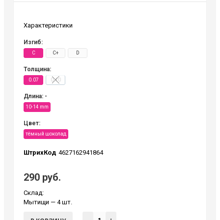
Характеристики
Изгиб:
C
C+
D
Толщина:
0.07
0.10
Длина: -
10-14 mm
Цвет:
тёмный шоколад
ШтрихКод
4627162941864
290 руб.
Склад:
Мытищи
— 4 шт.