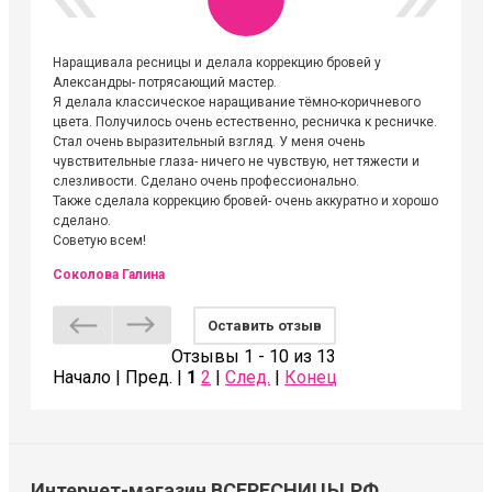
Наращивала ресницы и делала коррекцию бровей у
Огромна
Александры- потрясающий мастер.
невероя
Я делала классическое наращивание тёмно-коричневого
друзьям
цвета. Получилось очень естественно, ресничка к ресничке.
выходиш
Стал очень выразительный взгляд. У меня очень
Алёне, 
чувствительные глаза- ничего не чувствую, нет тяжести и
атмосфе
слезливости. Сделано очень профессионально.
Людмил
Также сделала коррекцию бровей- очень аккуратно и хорошо
сделано.
Советую всем!
Соколова Галина
Оставить отзыв
Отзывы 1 - 10 из 13
Начало | Пред. |
1
2
|
След.
|
Конец
Интернет-магазин ВСЕРЕСНИЦЫ.РФ