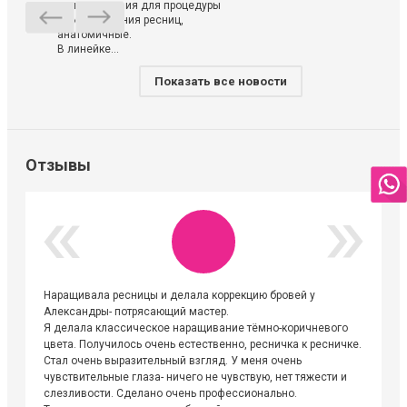
использования для процедуры
ламинирования ресниц,
анатомичные.
В линейке...
Показать все новости
Отзывы
Наращивала ресницы и делала коррекцию бровей у
Огромна
Александры- потрясающий мастер.
невероя
Я делала классическое наращивание тёмно-коричневого
друзьям
цвета. Получилось очень естественно, ресничка к ресничке.
выходиш
Стал очень выразительный взгляд. У меня очень
Алёне, 
чувствительные глаза- ничего не чувствую, нет тяжести и
атмосфе
слезливости. Сделано очень профессионально.
Людмил