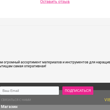
Оставить отзыв
Людмила Шашок
нь аккуратно и хорошо сделано.
м огромный ассортимент материалов и инструментов для наращив
ытищам самая оперативная!
СВЯЗАТЬСЯ С НАМИ
VI
Магазин