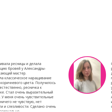
23 Декабря 2021
8 Октября 201
нирования
С наступающим Новым годом
Клей для нара
Botox My
"Focus"
Клей для нара
«Focus»
– это 
 Итальянского
профессиональ
наращивания от 
ивала ресницы и делала
цию бровей у Александры-
сающий мастер.
ла классическое наращивание
-коричневого цвета. Получилось
естественно, ресничка к
ке. Стал очень выразительный
. У меня очень чувствительные
 ничего не чувствую, нет
и и слезливости. Сделано очень
ссионально.