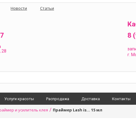
Новости
Статьи
Ка
87
8 
а
зап
 28
г.
Мо
Услуги красоты
Распродажа
Доставка
Контакты
/
раймер и усилитель клея
Праймер Lash is... 15 мл