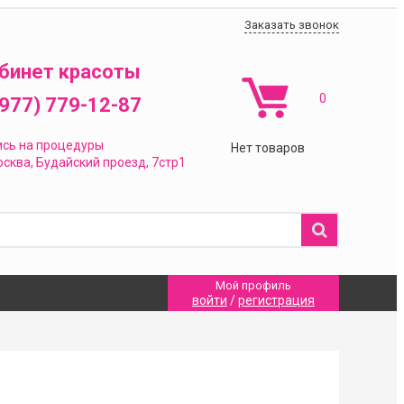
Заказать звонок
бинет красоты
0
(977) 779-12-87
ись на процедуры
Нет товаров
сква,
Будайский проезд, 7стр1
Мой профиль
войти
/
регистрация