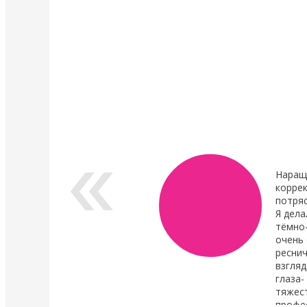
4 Мая 2022
4 Мая 2022
У нас появились валики и патчи Кати
Уход в составе лами
Виноградовой
ресниц "Vitamin Lash 
Lamination" 15 мл
Силиконовые валики многоразового
использования для процедуры
Преимущества нового
ламинирования ресниц,
восстановления.
анатомичные.
В линейке...
Показать все новости
Наращ
коррек
потря
Я дела
тёмно
очень 
реснич
взгляд
глаза-
тяжест
профе