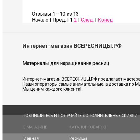
Также сделала коррекцию бровей- оче
Советую всем!
Отзывы 1 - 10 из 13
Начало | Пред. |
1
2
|
След.
|
Конец
Соколова Галина
Интернет-магазин ВСЕРЕСНИЦЫ.РФ
Материалы для наращивания ресниц.
Интернет-магазин ВСЕРЕСНИЦЫ.РФ предлагает мастера
Наши операторы самые внимательные, а доставка по М
Мы ценим каждого клиента!
ПОДПИШИТЕСЬ И ПОЛУЧАЙТЕ ДОПОЛНИТЕЛЬНЫЕ СКИДКИ
О МАГАЗИНЕ
КАТАЛОГ ТОВАРОВ
Главная
Ресницы