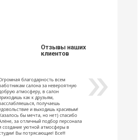
9
21 Марта 2019
щивания ресниц
Стоимость доставки из г. Мытищи.
Уважаемые клиенты, просим Вас
ознакомится с расценками доставки
щивания ресниц
по г. Мытищи.
новый
ный клей для
Отзывы наших
Lovely, который...
клиентов
Огромная благодарность всем
работникам салона за невероятную
добрую атмосферу, в салон
приходишь как к друзьям,
расслабляешься, получаешь
удовольствие и выходишь красивым!
Казалось бы мечта, но нет) спасибо
Алёне, за отличный подбор персонала
и создание уютной атмосферы в
студии! Вы потрясающие! Все!!!