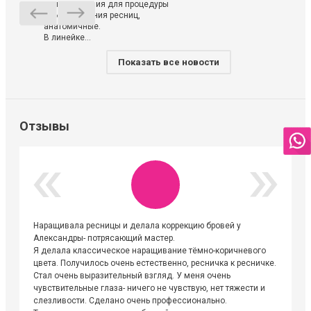
использования для процедуры
ламинирования ресниц,
анатомичные.
В линейке...
Показать все новости
Отзывы
Наращивала ресницы и делала коррекцию бровей у
Огромна
Александры- потрясающий мастер.
невероя
Я делала классическое наращивание тёмно-коричневого
друзьям
цвета. Получилось очень естественно, ресничка к ресничке.
выходиш
Стал очень выразительный взгляд. У меня очень
Алёне, 
чувствительные глаза- ничего не чувствую, нет тяжести и
атмосфе
слезливости. Сделано очень профессионально.
Людмил