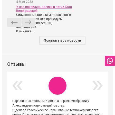
4 Мая 2022
У нас появились валики и патчи Кати
Виноградовой
Силиконовые валики многоразового
использования для процедуры
ламинирования ресниц,
анатомичные.
В линейке...
Показать все новости
Отзывы
Наращивала ресницы и делала коррекцию бровей у
Огромна
Александры- потрясающий мастер.
невероя
Я делала классическое наращивание тёмно-коричневого
друзьям
цвета. Получилось очень естественно, ресничка к ресничке.
выходиш