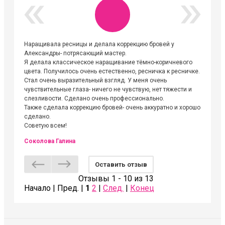
Наращивала ресницы и делала коррекцию бровей у
Огромна
Александры- потрясающий мастер.
невероя
Я делала классическое наращивание тёмно-коричневого
друзьям
цвета. Получилось очень естественно, ресничка к ресничке.
выходиш
Стал очень выразительный взгляд. У меня очень
Алёне, 
чувствительные глаза- ничего не чувствую, нет тяжести и
атмосфе
слезливости. Сделано очень профессионально.
Людмил
Также сделала коррекцию бровей- очень аккуратно и хорошо
сделано.
Советую всем!
Соколова Галина
Оставить отзыв
Отзывы 1 - 10 из 13
Начало | Пред. |
1
2
|
След.
|
Конец