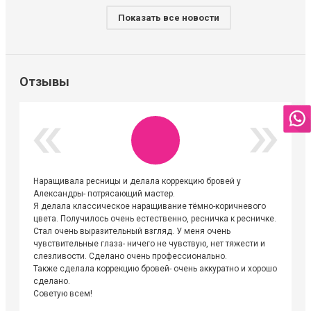
Показать все новости
Отзывы
Наращивала ресницы и делала коррекцию бровей у
Огромна
Александры- потрясающий мастер.
невероя
Я делала классическое наращивание тёмно-коричневого
друзьям
цвета. Получилось очень естественно, ресничка к ресничке.
выходиш
Стал очень выразительный взгляд. У меня очень
Алёне, 
чувствительные глаза- ничего не чувствую, нет тяжести и
атмосфе
слезливости. Сделано очень профессионально.
Людмил
Также сделала коррекцию бровей- очень аккуратно и хорошо
сделано.
Советую всем!