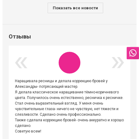
Показать все новости
Отзывы
Наращивала ресницы и делала коррекцию бровей у
Огромна
Александры- потрясающий мастер.
невероя
Я делала классическое наращивание тёмно-коричневого
друзьям
цвета. Получилось очень естественно, ресничка к ресничке.
выходиш
Стал очень выразительный взгляд. У меня очень
Алёне, 
чувствительные глаза- ничего не чувствую, нет тяжести и
атмосфе
слезливости. Сделано очень профессионально.
Людмил
Также сделала коррекцию бровей- очень аккуратно и хорошо
сделано.
Советую всем!