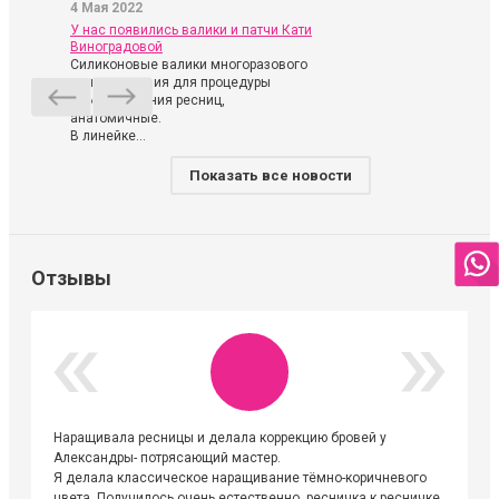
4 Мая 2022
У нас появились валики и патчи Кати
Виноградовой
Силиконовые валики многоразового
использования для процедуры
ламинирования ресниц,
анатомичные.
В линейке...
Показать все новости
Отзывы
Наращивала ресницы и делала коррекцию бровей у
Огромна
Александры- потрясающий мастер.
невероя
Я делала классическое наращивание тёмно-коричневого
друзьям
цвета. Получилось очень естественно, ресничка к ресничке.
выходиш