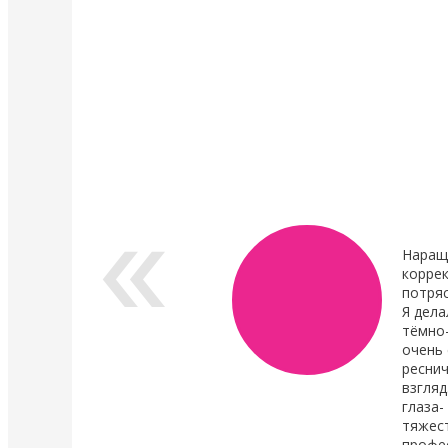
4 Мая 2022
4 Мая 2022
У нас появились валики и патчи Кати
Уход в составе лами
Виноградовой
ресниц "Vitamin Lash 
Lamination" 15 мл
Силиконовые валики многоразового
использования для процедуры
Преимущества нового
ламинирования ресниц,
восстановления.
анатомичные.
В линейке...
Показать все новости
Наращ
коррек
потря
Я дела
тёмно
очень 
реснич
взгляд
глаза-
тяжест
профе