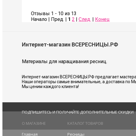
Также сделала коррекцию бровей- оче
Советую всем!
Отзывы 1 - 10 из 13
Начало | Пред. |
1
2
|
След.
|
Конец
Соколова Галина
Интернет-магазин ВСЕРЕСНИЦЫ.РФ
Материалы для наращивания ресниц.
Интернет-магазин ВСЕРЕСНИЦЫ.РФ предлагает мастера
Наши операторы самые внимательные, а доставка по М
Мы ценим каждого клиента!
ПОДПИШИТЕСЬ И ПОЛУЧАЙТЕ ДОПОЛНИТЕЛЬНЫЕ СКИДКИ
О МАГАЗИНЕ
КАТАЛОГ ТОВАРОВ
Главная
Ресницы