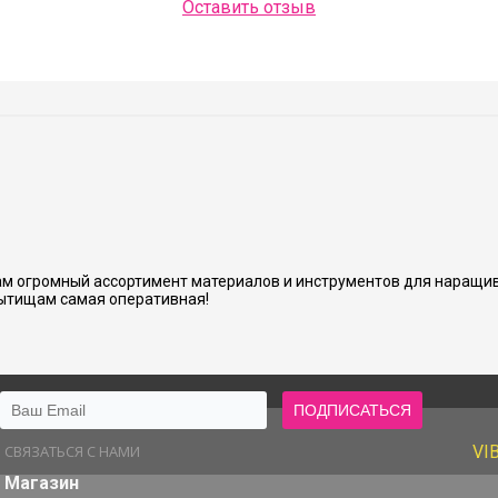
Оставить отзыв
Людмила Шашок
нь аккуратно и хорошо сделано.
м огромный ассортимент материалов и инструментов для наращив
ытищам самая оперативная!
СВЯЗАТЬСЯ С НАМИ
VI
Магазин