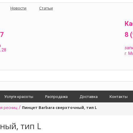
Новости
Статьи
Ка
87
8 
а
зап
 28
г.
Мо
Услуги красоты
Распродажа
Доставка
Контакты
/
я ресниц
Пинцет Barbara сверхточный, тип L
ный, тип L