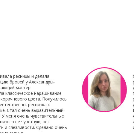
23 Декабря 2021
8 Октября 201
нирования
С наступающим Новым годом
Клей для нара
Botox My
"Focus"
Клей для нара
«Focus»
– это 
 Итальянского
профессиональ
наращивания от 
ивала ресницы и делала
цию бровей у Александры-
сающий мастер.
ла классическое наращивание
-коричневого цвета. Получилось
естественно, ресничка к
ке. Стал очень выразительный
. У меня очень чувствительные
 ничего не чувствую, нет
и и слезливости. Сделано очень
ссионально.