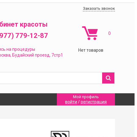
Заказать звонок
бинет красоты
0
(977) 779-12-87
ись на процедуры
Нет товаров
сква,
Будайский проезд, 7стр1
Мой профиль
войти
/
регистрация