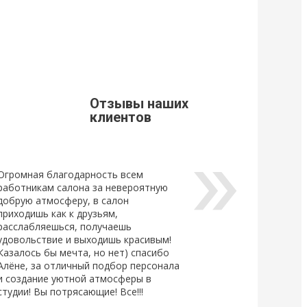
9
21 Марта 2019
щивания ресниц
Стоимость доставки из г. Мытищи.
Уважаемые клиенты, просим Вас
ознакомится с расценками доставки
щивания ресниц
по г. Мытищи.
новый
ный клей для
Отзывы наших
Lovely, который...
клиентов
Огромная благодарность всем
работникам салона за невероятную
добрую атмосферу, в салон
приходишь как к друзьям,
расслабляешься, получаешь
удовольствие и выходишь красивым!
Казалось бы мечта, но нет) спасибо
Алёне, за отличный подбор персонала
и создание уютной атмосферы в
студии! Вы потрясающие! Все!!!