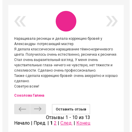
Наращивала ресницы и делала коррекцию бровей у
Огромна
Александры- потрясающий мастер.
невероя
Я делала классическое наращивание тёмно-коричневого
друзьям
цвета. Получилось очень естественно, ресничка к ресничке.
выходиш
Стал очень выразительный взгляд. У меня очень
Алёне, 
чувствительные глаза- ничего не чувствую, нет тяжести и
атмосфе
слезливости. Сделано очень профессионально.
Людмил
Также сделала коррекцию бровей- очень аккуратно и хорошо
сделано.
Советую всем!
Соколова Галина
Оставить отзыв
Отзывы 1 - 10 из 13
Начало | Пред. |
1
2
|
След.
|
Конец