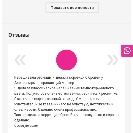
Показать все новости
Отзывы
Наращивала ресницы и делала коррекцию бровей у
Огромна
Александры- потрясающий мастер.
невероя
Я делала классическое наращивание тёмно-коричневого
друзьям
цвета. Получилось очень естественно, ресничка к ресничке.
выходиш
Стал очень выразительный взгляд. У меня очень
Алёне, 
чувствительные глаза- ничего не чувствую, нет тяжести и
атмосфе
слезливости. Сделано очень профессионально.
Людмил
Также сделала коррекцию бровей- очень аккуратно и хорошо
сделано.
Советую всем!