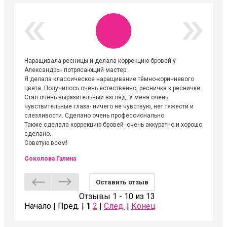
Наращивала ресницы и делала коррекцию бровей у
Огромна
Александры- потрясающий мастер.
невероя
Я делала классическое наращивание тёмно-коричневого
друзьям
цвета. Получилось очень естественно, ресничка к ресничке.
выходиш
Стал очень выразительный взгляд. У меня очень
Алёне, 
чувствительные глаза- ничего не чувствую, нет тяжести и
атмосфе
слезливости. Сделано очень профессионально.
Людмил
Также сделала коррекцию бровей- очень аккуратно и хорошо
сделано.
Советую всем!
Соколова Галина
Оставить отзыв
Отзывы 1 - 10 из 13
Начало | Пред. |
1
2
|
След.
|
Конец