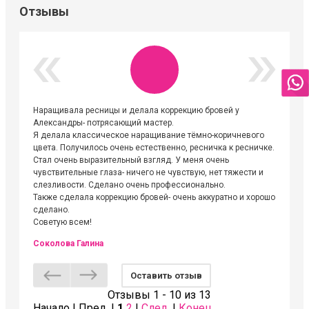
Отзывы
Наращивала ресницы и делала коррекцию бровей у
Огромна
Александры- потрясающий мастер.
невероя
Я делала классическое наращивание тёмно-коричневого
друзьям
цвета. Получилось очень естественно, ресничка к ресничке.
выходиш
Стал очень выразительный взгляд. У меня очень
Алёне, 
чувствительные глаза- ничего не чувствую, нет тяжести и
атмосфе
слезливости. Сделано очень профессионально.
Людмил
Также сделала коррекцию бровей- очень аккуратно и хорошо
сделано.
Советую всем!
Соколова Галина
Оставить отзыв
Отзывы 1 - 10 из 13
Начало | Пред. |
1
2
|
След.
|
Конец