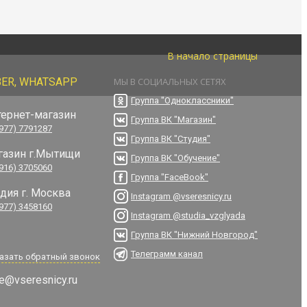
В начало страницы
BER, WHATSAPP
МЫ В СОЦИАЛЬНЫХ СЕТЯХ
Группа "Одноклассники"
тернет-магазин
Группа ВК "Магазин"
(977) 7791287
Группа ВК "Студия"
газин г.Мытищи
Группа ВК "Обучение"
(916) 3705060
Группа "FaceBook"
удия г. Москва
Instagram @vseresnicy.ru
(977) 3458160
Instagram @studia_vzglyada
Группа ВК "Нижний Новгород"
Телеграмм канал
азать обратный звонок
e@vseresnicy.ru