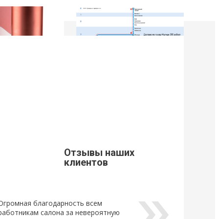
9
21 Марта 2019
щивания ресниц
Стоимость доставки из г. Мытищи.
Уважаемые клиенты, просим Вас
ознакомится с расценками доставки
щивания ресниц
по г. Мытищи.
новый
ный клей для
Отзывы наших
Lovely, который...
клиентов
Огромная благодарность всем
работникам салона за невероятную