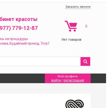
Заказать звонок
бинет красоты
0
(977) 779-12-87
ись на процедуры
Нет товаров
сква,
Будайский проезд, 7стр1
Мой профиль
войти
/
регистрация