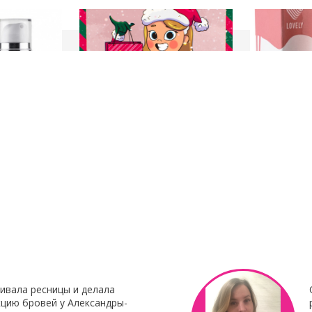
23 Декабря 2021
8 Октября 201
нирования
С наступающим Новым годом
Клей для нара
Botox My
"Focus"
Клей для нара
«Focus»
– это 
 Итальянского
профессиональ
наращивания от 
ивала ресницы и делала
цию бровей у Александры-