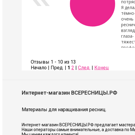
потря
Я дела
тёмно
очень 
реснич
взгляд
глаза-
тяжест
профе
Также сделала коррекцию бровей- оче
Советую всем!
Отзывы 1 - 10 из 13
Начало | Пред. |
1
2
|
След.
|
Конец
Соколова Галина
Интернет-магазин ВСЕРЕСНИЦЫ.РФ
Материалы для наращивания ресниц.
Интернет-магазин ВСЕРЕСНИЦЫ.РФ предлагает мастера
Наши операторы самые внимательные, а доставка по М
Мы ценим каждого клиента!