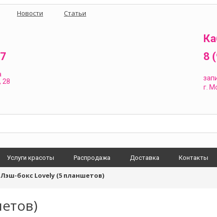
Новости
Статьи
Ка
87
8 
а
зап
 28
г.
Мо
Услуги красоты
Распродажа
Доставка
Контакты
/
Лэш-бокс Lovely (5 планшетов)
шетов)