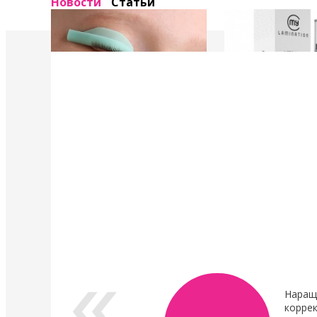
Новости
Статьи
4 Мая 2022
4 Мая 2022
У нас появились валики и патчи Кати
Уход в составе лами
Виноградовой
ресниц "Vitamin Lash 
Lamination" 15 мл
Силиконовые валики многоразового
использования для процедуры
Преимущества нового
ламинирования ресниц,
восстановления.
анатомичные.
В линейке...
Показать все новости
Наращ
коррек