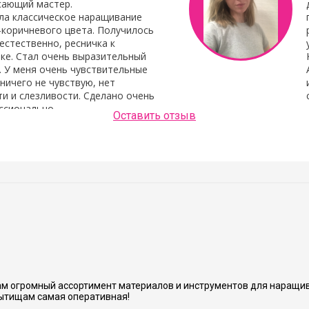
сающий мастер.
ла классическое наращивание
-коричневого цвета. Получилось
естественно, ресничка к
ке. Стал очень выразительный
. У меня очень чувствительные
 ничего не чувствую, нет
и и слезливости. Сделано очень
ссионально.
Оставить отзыв
Людмила Шашок
нь аккуратно и хорошо сделано.
м огромный ассортимент материалов и инструментов для наращив
ытищам самая оперативная!