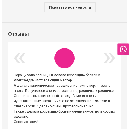
Показать все новости
Отзывы
Наращивала ресницы и делала коррекцию бровей у
Огромна
Александры- потрясающий мастер.
невероя
Я делала классическое наращивание тёмно-коричневого
друзьям
цвета. Получилось очень естественно, ресничка к ресничке.
выходиш
Стал очень выразительный взгляд. У меня очень
Алёне, 
чувствительные глаза- ничего не чувствую, нет тяжести и
атмосфе
слезливости. Сделано очень профессионально.
Людмил
Также сделала коррекцию бровей- очень аккуратно и хорошо
сделано.
Советую всем!