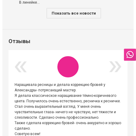
В линейке...
Показать все новости
Отзывы
Наращивала ресницы и делала коррекцию бровей у
Огромна
Александры- потрясающий мастер.
невероя
Я делала классическое наращивание тёмно-коричневого
друзьям
цвета. Получилось очень естественно, ресничка к ресничке.
выходиш
Стал очень выразительный взгляд. У меня очень
Алёне, 
чувствительные глаза- ничего не чувствую, нет тяжести и
атмосфе
слезливости. Сделано очень профессионально.
Людмил
Также сделала коррекцию бровей- очень аккуратно и хорошо
сделано.
Советую всем!