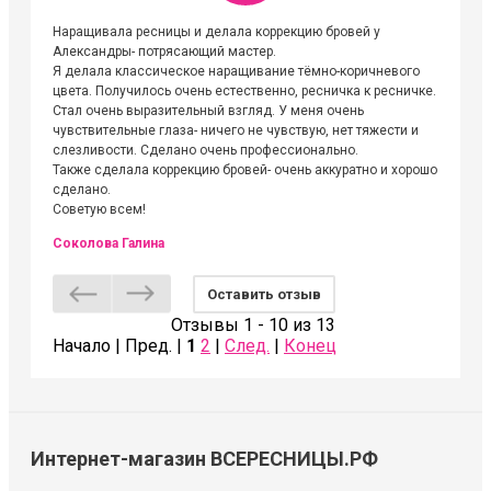
Наращивала ресницы и делала коррекцию бровей у
Огромна
Александры- потрясающий мастер.
невероя
Я делала классическое наращивание тёмно-коричневого
друзьям
цвета. Получилось очень естественно, ресничка к ресничке.
выходиш
Стал очень выразительный взгляд. У меня очень
Алёне, 
чувствительные глаза- ничего не чувствую, нет тяжести и
атмосфе
слезливости. Сделано очень профессионально.
Людмил
Также сделала коррекцию бровей- очень аккуратно и хорошо
сделано.
Советую всем!
Соколова Галина
Оставить отзыв
Отзывы 1 - 10 из 13
Начало | Пред. |
1
2
|
След.
|
Конец
Интернет-магазин ВСЕРЕСНИЦЫ.РФ