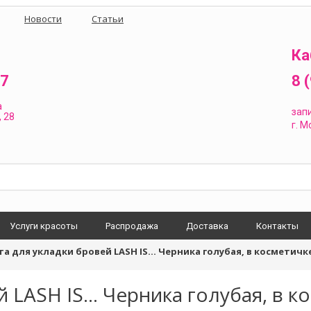
Новости
Статьи
Ка
87
8 
а
зап
 28
г.
Мо
Услуги красоты
Распродажа
Доставка
Контакты
та для укладки бровей LASH IS... Черника голубая, в косметичк
 LASH IS... Черника голубая, в 