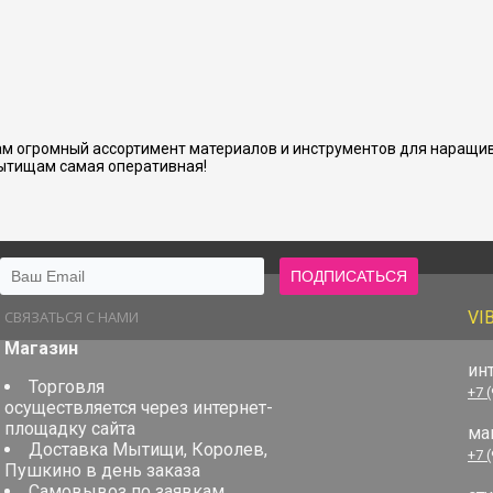
м огромный ассортимент материалов и инструментов для наращив
ытищам самая оперативная!
СВЯЗАТЬСЯ С НАМИ
VI
Магазин
ин
Торговля
+7 
осуществляется через интернет-
площадку сайта
ма
Доставка Мытищи, Королев,
+7 
Пушкино в день заказа
Самовывоз по заявкам