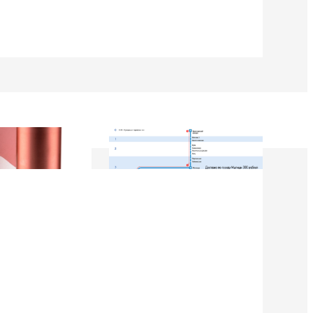
9
21 Марта 2019
щивания ресниц
Стоимость доставки из г. Мытищи.
Уважаемые клиенты, просим Вас
ознакомится с расценками доставки
щивания ресниц
по г. Мытищи.
новый