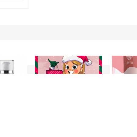
23 Декабря 2021
8 Октября 201
нирования
С наступающим Новым годом
Клей для нара
Botox My
"Focus"
Клей для нара
«Focus»
– это 
 Итальянского