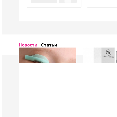
Новости
Статьи
4 Мая 2022
4 Мая 2022
У нас появились валики и патчи Кати
Уход в составе лами
Виноградовой
ресниц "Vitamin Lash 
Lamination" 15 мл
Силиконовые валики многоразового
использования для процедуры
Преимущества нового