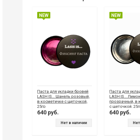
NEW
NEW
Паста для укладки бровей
Паста для укла
LASH IS... Шанель розовый,
LASH IS... Лимо
в косметичке с щеточкой,
прозрачный, в 
25гр
с щеточкой, 25г
640 руб.
640 руб.
Нет в наличии
Нет