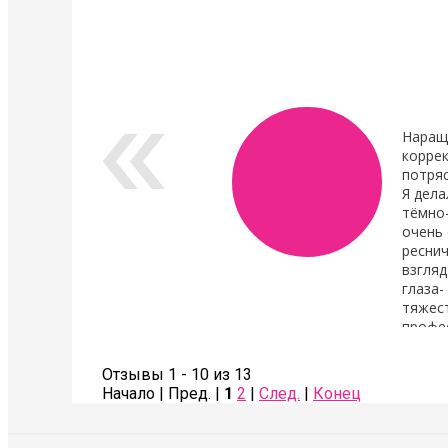
ламинирования ресниц,
восстановления.
анатомичные.
В линейке...
Показать все новости
Наращ
коррек
потря
Я дела
тёмно
очень 
реснич
взгляд
глаза-
тяжест
профе
Также сделала коррекцию бровей- оче
Советую всем!
Отзывы 1 - 10 из 13
Начало | Пред. |
1
2
|
След.
|
Конец
Соколова Галина