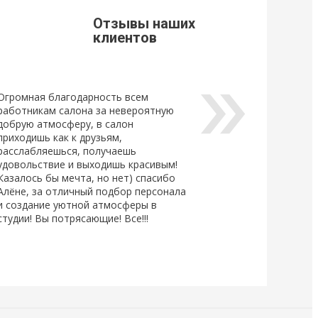
ный клей для
Отзывы наших
Lovely, который...
клиентов
Огромная благодарность всем
работникам салона за невероятную
добрую атмосферу, в салон
приходишь как к друзьям,
расслабляешься, получаешь
удовольствие и выходишь красивым!
Казалось бы мечта, но нет) спасибо
Алёне, за отличный подбор персонала
и создание уютной атмосферы в
студии! Вы потрясающие! Все!!!