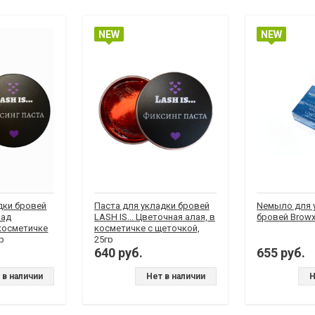
NEW
NEW
дки бровей
Паста для укладки бровей
Neмыло для 
над
LASH IS... Цветочная алая, в
бровей Brow
косметичке
косметичке с щеточкой,
р
25гр
640 руб.
655 руб.
 в наличии
Нет в наличии
Н