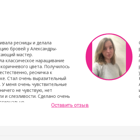
профессиональ
наращивания от 
ивала ресницы и делала
цию бровей у Александры-
сающий мастер.
ла классическое наращивание
-коричневого цвета. Получилось
естественно, ресничка к
ке. Стал очень выразительный
. У меня очень чувствительные
 ничего не чувствую, нет
и и слезливости. Сделано очень
ссионально.
Оставить отзыв
Людмила Шашок
нь аккуратно и хорошо сделано.