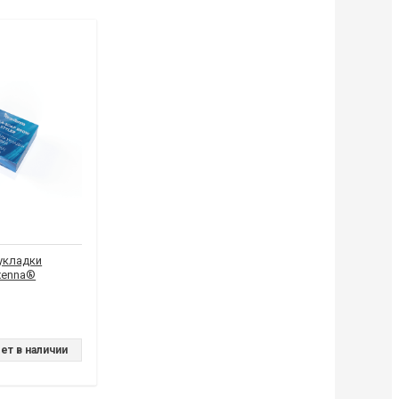
укладки
xenna®
ет в наличии