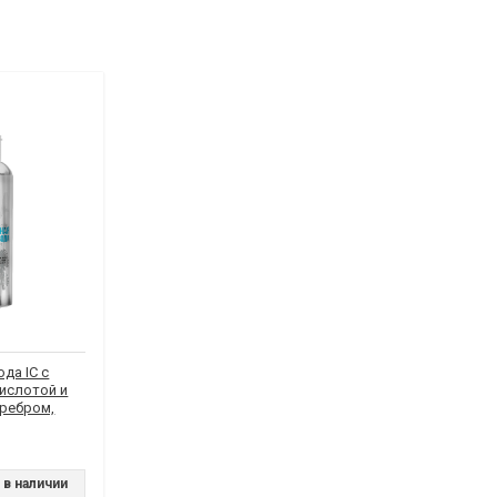
да IC с
ислотой и
ребром,
 в наличии