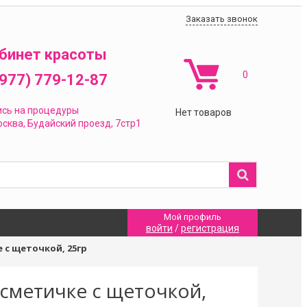
Заказать звонок
бинет красоты
0
(977) 779-12-87
ись на процедуры
Нет товаров
сква,
Будайский проезд, 7стр1
Мой профиль
войти
/
регистрация
е с щеточкой, 25гр
косметичке с щеточкой,