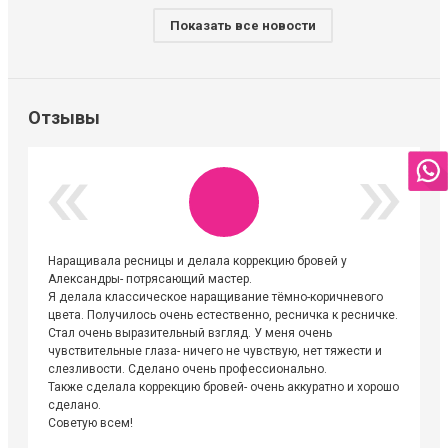
Показать все новости
Отзывы
Наращивала ресницы и делала коррекцию бровей у
Огромна
Александры- потрясающий мастер.
невероя
Я делала классическое наращивание тёмно-коричневого
друзьям
цвета. Получилось очень естественно, ресничка к ресничке.
выходиш
Стал очень выразительный взгляд. У меня очень
Алёне, 
чувствительные глаза- ничего не чувствую, нет тяжести и
атмосфе
слезливости. Сделано очень профессионально.
Людмил
Также сделала коррекцию бровей- очень аккуратно и хорошо
сделано.
Советую всем!