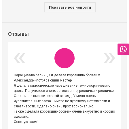
Показать все новости
Отзывы
Наращивала ресницы и делала коррекцию бровей у
Огромна
Александры- потрясающий мастер.
невероя
Я делала классическое наращивание тёмно-коричневого
друзьям
цвета. Получилось очень естественно, ресничка к ресничке.
выходиш
Стал очень выразительный взгляд. У меня очень
Алёне, 
чувствительные глаза- ничего не чувствую, нет тяжести и
атмосфе
слезливости. Сделано очень профессионально.
Людмил
Также сделала коррекцию бровей- очень аккуратно и хорошо
сделано.
Советую всем!