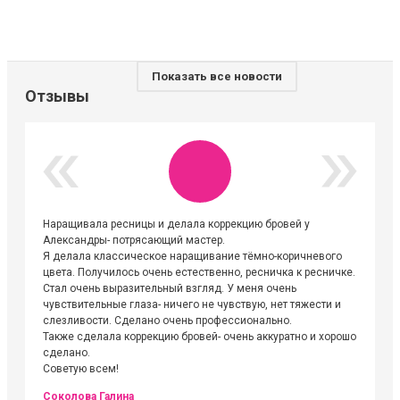
Показать все новости
Отзывы
Наращивала ресницы и делала коррекцию бровей у
Огромна
Александры- потрясающий мастер.
невероя
Я делала классическое наращивание тёмно-коричневого
друзьям
цвета. Получилось очень естественно, ресничка к ресничке.
выходиш
Стал очень выразительный взгляд. У меня очень
Алёне, 
чувствительные глаза- ничего не чувствую, нет тяжести и
атмосфе
слезливости. Сделано очень профессионально.
Людмил
Также сделала коррекцию бровей- очень аккуратно и хорошо
сделано.
Советую всем!
Соколова Галина