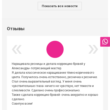
Показать все новости
Отзывы
Наращивала ресницы и делала коррекцию бровей у
Огромна
Александры- потрясающий мастер.
невероя
Я делала классическое наращивание тёмно-коричневого
друзьям
цвета. Получилось очень естественно, ресничка к ресничке.
выходиш
Стал очень выразительный взгляд. У меня очень
Алёне, 
чувствительные глаза- ничего не чувствую, нет тяжести и
атмосфе
слезливости. Сделано очень профессионально.
Людмил
Также сделала коррекцию бровей- очень аккуратно и хорошо
сделано.
Советую всем!