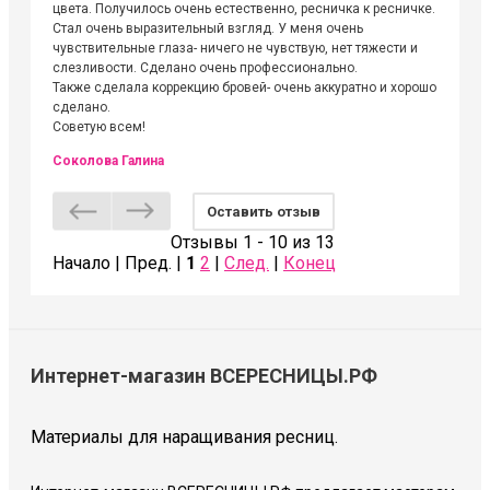
цвета. Получилось очень естественно, ресничка к ресничке.
выходиш
Стал очень выразительный взгляд. У меня очень
Алёне, 
чувствительные глаза- ничего не чувствую, нет тяжести и
атмосфе
слезливости. Сделано очень профессионально.
Людмил
Также сделала коррекцию бровей- очень аккуратно и хорошо
сделано.
Советую всем!
Соколова Галина
Оставить отзыв
Отзывы 1 - 10 из 13
Начало | Пред. |
1
2
|
След.
|
Конец
Интернет-магазин ВСЕРЕСНИЦЫ.РФ
Материалы для наращивания ресниц.