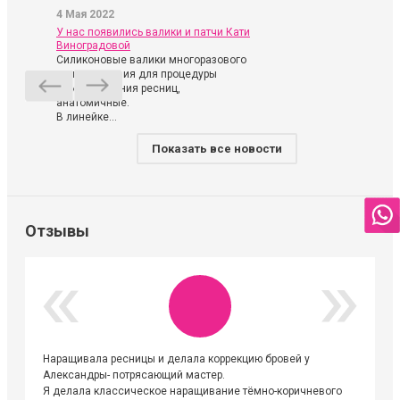
4 Мая 2022
У нас появились валики и патчи Кати
Виноградовой
Силиконовые валики многоразового
использования для процедуры
ламинирования ресниц,
анатомичные.
В линейке...
Показать все новости
Отзывы
Наращивала ресницы и делала коррекцию бровей у
Огромна
Александры- потрясающий мастер.
невероя
Я делала классическое наращивание тёмно-коричневого
друзьям