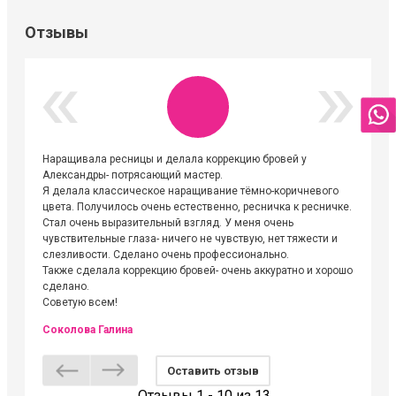
Отзывы
Наращивала ресницы и делала коррекцию бровей у
Огромна
Александры- потрясающий мастер.
невероя
Я делала классическое наращивание тёмно-коричневого
друзьям
цвета. Получилось очень естественно, ресничка к ресничке.
выходиш
Стал очень выразительный взгляд. У меня очень
Алёне, 
чувствительные глаза- ничего не чувствую, нет тяжести и
атмосфе
слезливости. Сделано очень профессионально.
Людмил
Также сделала коррекцию бровей- очень аккуратно и хорошо
сделано.
Советую всем!
Соколова Галина
Оставить отзыв
Отзывы 1 - 10 из 13