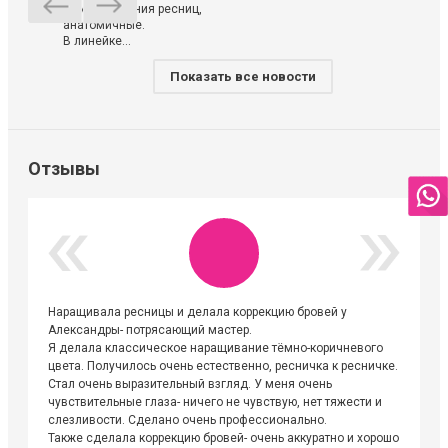
ламинирования ресниц,
анатомичные.
В линейке...
Показать все новости
Отзывы
Наращивала ресницы и делала коррекцию бровей у
Огромна
Александры- потрясающий мастер.
невероя
Я делала классическое наращивание тёмно-коричневого
друзьям
цвета. Получилось очень естественно, ресничка к ресничке.
выходиш
Стал очень выразительный взгляд. У меня очень
Алёне, 
чувствительные глаза- ничего не чувствую, нет тяжести и
атмосфе
слезливости. Сделано очень профессионально.
Людмил
Также сделала коррекцию бровей- очень аккуратно и хорошо