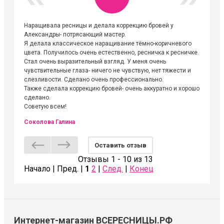
Наращивала ресницы и делала коррекцию бровей у
Огромна
Александры- потрясающий мастер.
невероя
Я делала классическое наращивание тёмно-коричневого
друзьям
цвета. Получилось очень естественно, ресничка к ресничке.
выходиш
Стал очень выразительный взгляд. У меня очень
Алёне, 
чувствительные глаза- ничего не чувствую, нет тяжести и
атмосфе
слезливости. Сделано очень профессионально.
Людмил
Также сделала коррекцию бровей- очень аккуратно и хорошо
сделано.
Советую всем!
Соколова Галина
Оставить отзыв
Отзывы 1 - 10 из 13
Начало | Пред. |
1
2
|
След.
|
Конец
Интернет-магазин ВСЕРЕСНИЦЫ.РФ