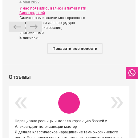
4 Мая 2022
У нас появились валики и патчи Кати
Виноградовой
Силиконовые валики многоразового
использования для процедуры
ламинирования ресниц,
анатомичные.
В линейке...
Показать все новости
Отзывы
Наращивала ресницы и делала коррекцию бровей у
Огромна
Александры- потрясающий мастер.
невероя
Я делала классическое наращивание тёмно-коричневого
друзьям
цвета. Получилось очень естественно, ресничка к ресничке.
выходиш