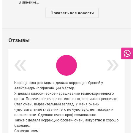
В линейке...
Показать все новости
Отзывы
Наращивала ресницы и делала коррекцию бровей у
Огромна
Александры- потрясающий мастер.
невероя
Я делала классическое наращивание тёмно-коричневого
друзьям
цвета. Получилось очень естественно, ресничка к ресничке.
выходиш
Стал очень выразительный взгляд. У меня очень
Алёне, 
чувствительные глаза- ничего не чувствую, нет тяжести и
атмосфе
слезливости. Сделано очень профессионально.
Людмил
Также сделала коррекцию бровей- очень аккуратно и хорошо
сделано.
Советую всем!