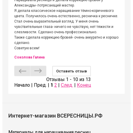
Наращивала ресницы и делала коррекцию бровей у
Огромна
Александры- потрясающий мастер.
невероя
Я делала классическое наращивание тёмно-коричневого
друзьям
цвета. Получилось очень естественно, ресничка к ресничке.
выходиш
Стал очень выразительный взгляд. У меня очень
Алёне, 
чувствительные глаза- ничего не чувствую, нет тяжести и
атмосфе
слезливости. Сделано очень профессионально.
Людмил
Также сделала коррекцию бровей- очень аккуратно и хорошо
сделано.
Советую всем!
Соколова Галина
Оставить отзыв
Отзывы 1 - 10 из 13
Начало | Пред. |
1
2
|
След.
|
Конец
Интернет-магазин ВСЕРЕСНИЦЫ.РФ
Материалы для наращивания ресниц.